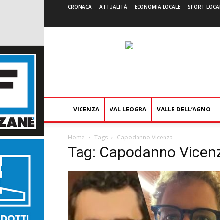
CRONACA
ATTUALITÀ
ECONOMIA LOCALE
SPORT LOCA
VICENZA
VAL LEOGRA
VALLE DELL’AGNO
Home
Tags
Capodanno Vicenza
Tag: Capodanno Vicen