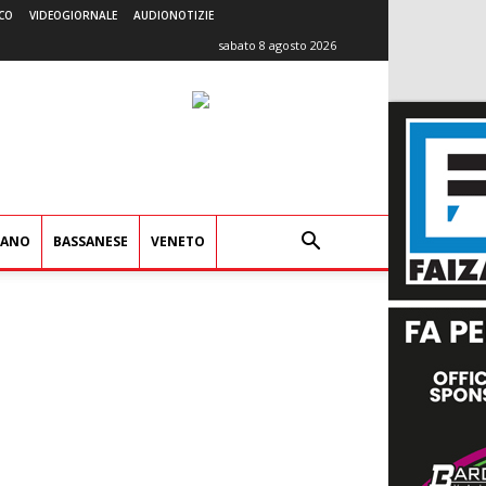
CO
VIDEOGIORNALE
AUDIONOTIZIE
sabato 8 agosto 2026
IANO
BASSANESE
VENETO