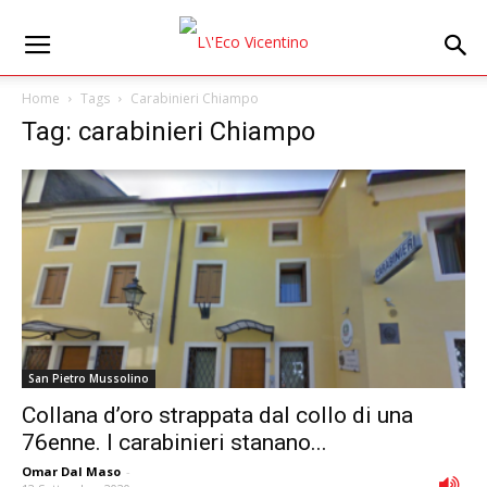
Home
Tags
Carabinieri Chiampo
Tag: carabinieri Chiampo
San Pietro Mussolino
Collana d’oro strappata dal collo di una
76enne. I carabinieri stanano...
Omar Dal Maso
-