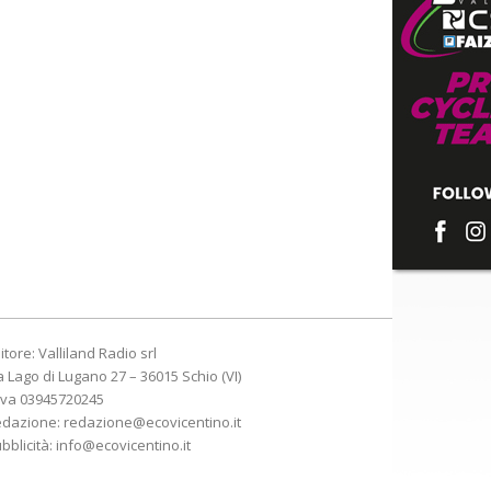
itore: Valliland Radio srl
a Lago di Lugano 27 – 36015 Schio (VI)
Iva 03945720245
edazione:
redazione@ecovicentino.it
bblicità:
info@ecovicentino.it