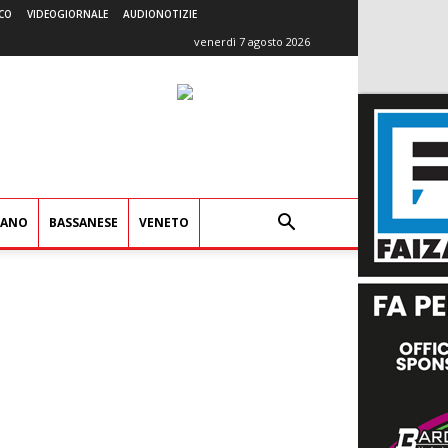
CO
VIDEOGIORNALE
AUDIONOTIZIE
venerdì 7 agosto 2026
IANO
BASSANESE
VENETO