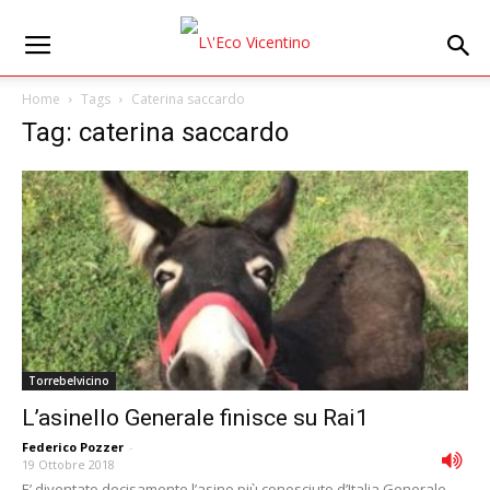
Home
Tags
Caterina saccardo
Tag: caterina saccardo
Torrebelvicino
L’asinello Generale finisce su Rai1
Federico Pozzer
-
19 Ottobre 2018
E’ diventato decisamente l’asino più conosciuto d’Italia Generale,