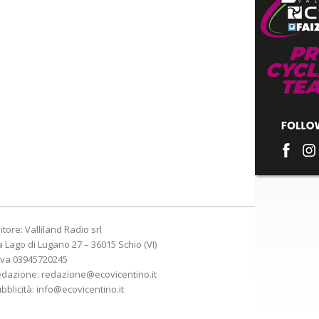
itore: Valliland Radio srl
a Lago di Lugano 27 – 36015 Schio (VI)
Iva 03945720245
edazione:
redazione@ecovicentino.it
bblicità:
info@ecovicentino.it