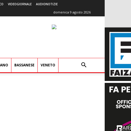
CO
VIDEOGIORNALE
AUDIONOTIZIE
domenica 9 agosto 2026
IANO
BASSANESE
VENETO