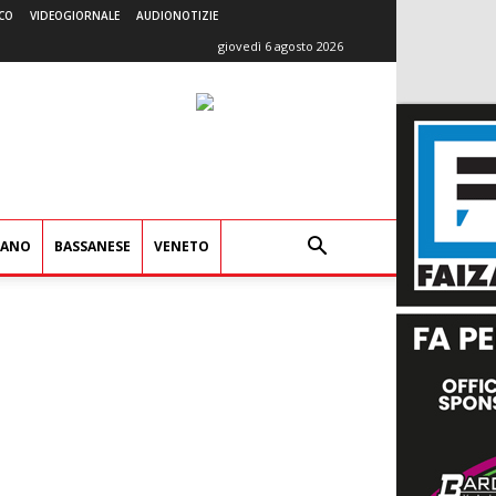
CO
VIDEOGIORNALE
AUDIONOTIZIE
giovedì 6 agosto 2026
IANO
BASSANESE
VENETO