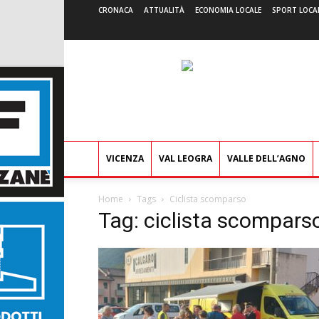
CRONACA
ATTUALITÀ
ECONOMIA LOCALE
SPORT LOCA
VICENZA
VAL LEOGRA
VALLE DELL’AGNO
Home
Tags
Ciclista scomparso
Tag: ciclista scompars