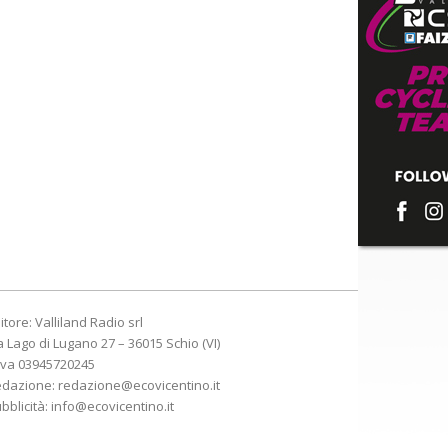
itore: Valliland Radio srl
a Lago di Lugano 27 – 36015 Schio (VI)
Iva 03945720245
edazione:
redazione@ecovicentino.it
bblicità:
info@ecovicentino.it