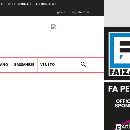
CO
VIDEOGIORNALE
AUDIONOTIZIE
giovedì 6 agosto 2026
IANO
BASSANESE
VENETO