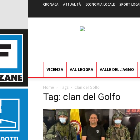
CRONACA
ATTUALITÀ
ECONOMIA LOCALE
SPORT LOCA
VICENZA
VAL LEOGRA
VALLE DELL’AGNO
Home
Tags
Clan del Golfo
Tag: clan del Golfo