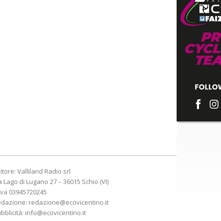
itore: Valliland Radio srl
a Lago di Lugano 27 – 36015 Schio (VI)
Iva 03945720245
edazione:
redazione@ecovicentino.it
bblicità:
info@ecovicentino.it