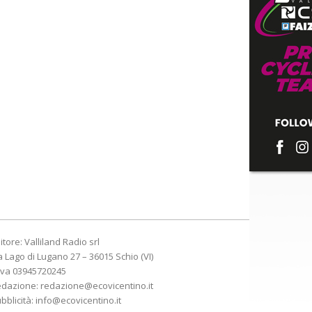
itore: Valliland Radio srl
a Lago di Lugano 27 – 36015 Schio (VI)
Iva 03945720245
edazione:
redazione@ecovicentino.it
bblicità:
info@ecovicentino.it