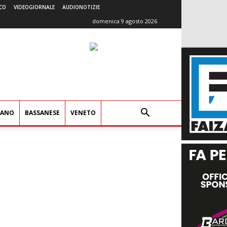
CO
VIDEOGIORNALE
AUDIONOTIZIE
domenica 9 agosto 2026
IANO
BASSANESE
VENETO