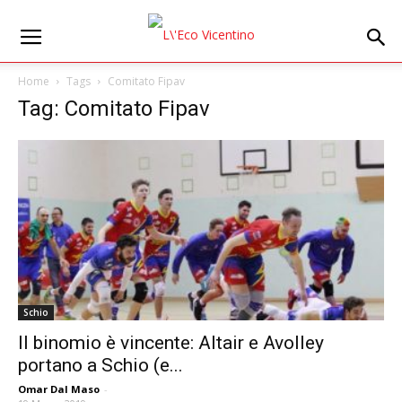
Home
Tags
Comitato Fipav
Tag: Comitato Fipav
Schio
Il binomio è vincente: Altair e Avolley
portano a Schio (e...
Omar Dal Maso
-