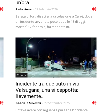
un’ora
Redazione
-
17 Febbraio 2026
Serata di forti disagi alla circolazione a Carrè, dove
e
un incidente avvenuto poco dopo le 18 di oggi,
martedì 17 febbraio, ha mandato in...
Thiene
Incidente tra due auto in via
Valsugana, una si cappotta:
lievemente...
Gabriele Silvestri
-
27 Settembre 2025
Poteva avere conseguenze più serie l'incidente