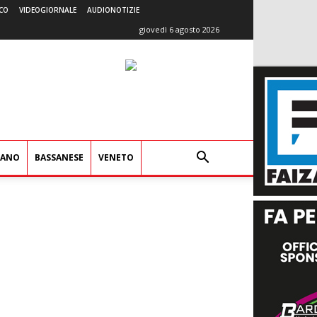
CO
VIDEOGIORNALE
AUDIONOTIZIE
giovedì 6 agosto 2026
IANO
BASSANESE
VENETO