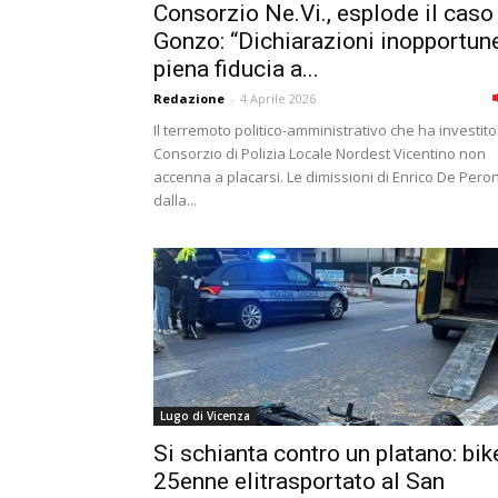
Consorzio Ne.Vi., esplode il caso
Gonzo: “Dichiarazioni inopportune
piena fiducia a...
Redazione
-
4 Aprile 2026
Il terremoto politico-amministrativo che ha investito 
Consorzio di Polizia Locale Nordest Vicentino non
accenna a placarsi. Le dimissioni di Enrico De Pero
dalla...
Lugo di Vicenza
Si schianta contro un platano: bik
25enne elitrasportato al San