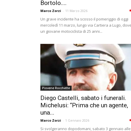
Bortolo....
Marco Zorzi
-
11 Marzo 2026
Un grave incidente ha scosso il pomeriggio di oggi
mercoledì 11 marzo, lungo via Cartiera a Lugo, dov
un giovane motociclista di 25 anni...
Piovene Rocchette
Diego Castelli, sabato i funerali.
Michelusi: “Prima che un agente,
una...
Marco Zorzi
-
1 Gennaio 2026
Si svolgeranno dopodomani, sabato 3 gennaio alle