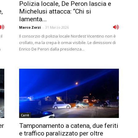
Polizia locale, De Peron lascia e
,
Michelusi attacca: “Chi si
lamenta...
Marco Zorzi
-
31 Marzo 2026
il
Il consorzio di polizia locale Nordest Vicentino non è
crollato, ma la crepa è ormai visibile. Le dimissioni di
n
Enrico De Peron dalla presidenza...
Carrè
er
Tamponamento a catena, due feriti
e traffico paralizzato per oltre