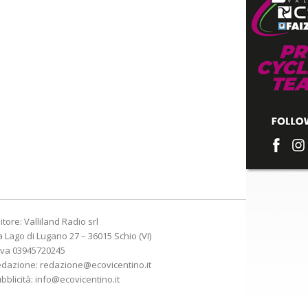
itore: Valliland Radio srl
a Lago di Lugano 27 – 36015 Schio (VI)
Iva 03945720245
edazione:
redazione@ecovicentino.it
bblicità:
info@ecovicentino.it