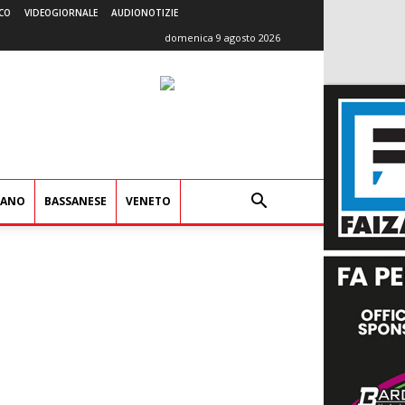
CO
VIDEOGIORNALE
AUDIONOTIZIE
domenica 9 agosto 2026
IANO
BASSANESE
VENETO