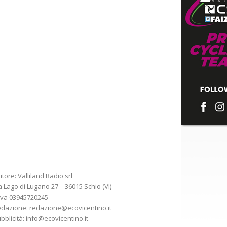
itore: Valliland Radio srl
a Lago di Lugano 27 – 36015 Schio (VI)
Iva 03945720245
edazione:
redazione@ecovicentino.it
bblicità:
info@ecovicentino.it