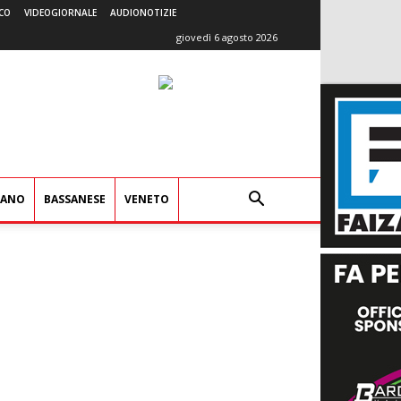
CO
VIDEOGIORNALE
AUDIONOTIZIE
giovedì 6 agosto 2026
IANO
BASSANESE
VENETO