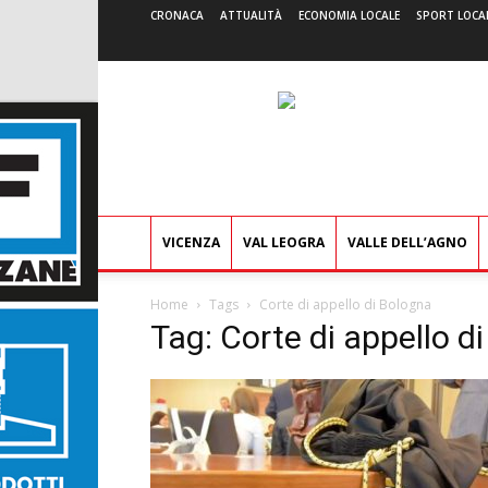
CRONACA
ATTUALITÀ
ECONOMIA LOCALE
SPORT LOCA
VICENZA
VAL LEOGRA
VALLE DELL’AGNO
Home
Tags
Corte di appello di Bologna
Tag: Corte di appello d