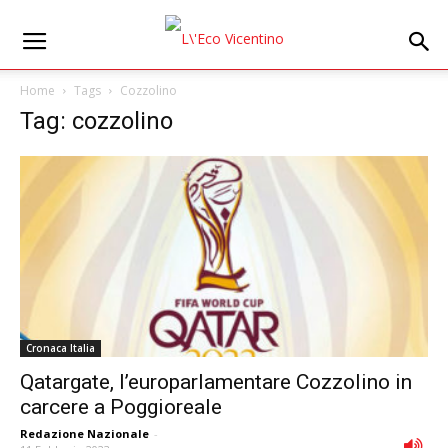
Home
Tags
Cozzolino
Tag: cozzolino
Cronaca Italia
Qatargate, l’europarlamentare Cozzolino in
carcere a Poggioreale
Redazione Nazionale
-