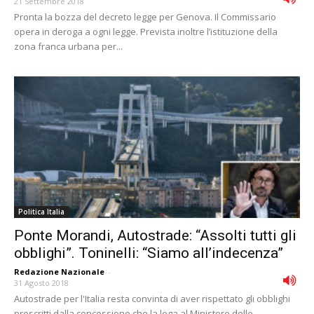
21 Settembre 2018
Pronta la bozza del decreto legge per Genova. Il Commissario
opera in deroga a ogni legge. Prevista inoltre lʼistituzione della
zona franca urbana per...
Politica Italia
Ponte Morandi, Autostrade: “Assolti tutti gli
obblighi”. Toninelli: “Siamo all’indecenza”
Redazione Nazionale
-
31 Agosto 2018
Autostrade per l'Italia resta convinta di aver rispettato gli obblighi
prescritti dalla concessione che la lega al Ministero delle