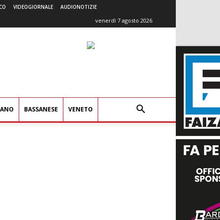
CO
VIDEOGIORNALE
AUDIONOTIZIE
venerdì 7 agosto 2026
IANO
BASSANESE
VENETO