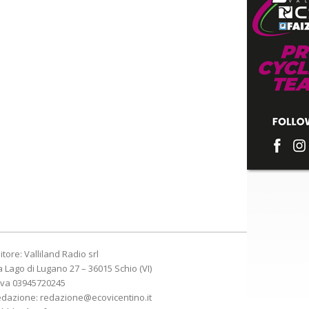
itore: Valliland Radio srl
a Lago di Lugano 27 – 36015 Schio (VI)
Iva 03945720245
edazione:
redazione@ecovicentino.it