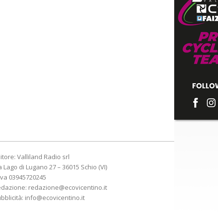
itore: Valliland Radio srl
a Lago di Lugano 27 – 36015 Schio (VI)
Iva 03945720245
edazione:
redazione@ecovicentino.it
bblicità:
info@ecovicentino.it