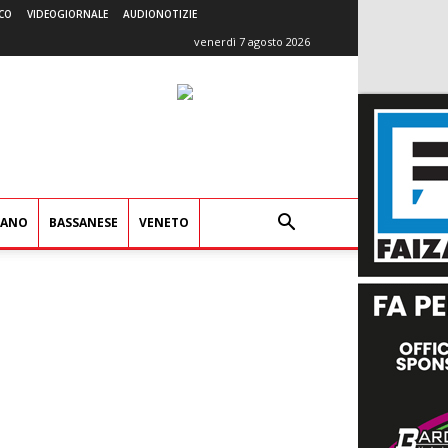
CO
VIDEOGIORNALE
AUDIONOTIZIE
venerdì 7 agosto 2026
IANO
BASSANESE
VENETO