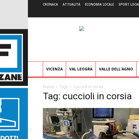
CRONACA
ATTUALITÀ
ECONOMIA LOCALE
SPORT LOCA
VICENZA
VAL LEOGRA
VALLE DELL’AGNO
Home
Tags
Cuccioli in corsia
Tag: cuccioli in corsia