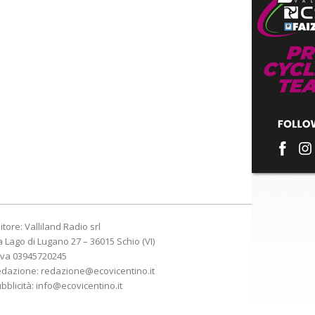
itore: Valliland Radio srl
a Lago di Lugano 27 – 36015 Schio (VI)
Iva 03945720245
edazione:
redazione@ecovicentino.it
bblicità:
info@ecovicentino.it