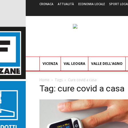
CRONACA
ATTUALITÀ
ECONOMIA LOCALE
SPORT LOCA
VICENZA
VAL LEOGRA
VALLE DELL’AGNO
Home
Tags
Cure covid a casa
Tag: cure covid a casa