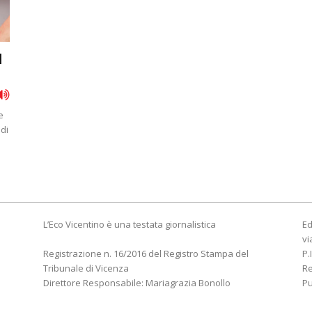
l
e
 di
L’Eco Vicentino è una testata giornalistica
Ed
vi
Registrazione n. 16/2016 del Registro Stampa del
P.
Tribunale di Vicenza
R
Direttore Responsabile: Mariagrazia Bonollo
Pu