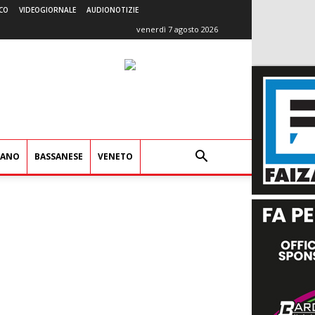
CO
VIDEOGIORNALE
AUDIONOTIZIE
venerdì 7 agosto 2026
IANO
BASSANESE
VENETO