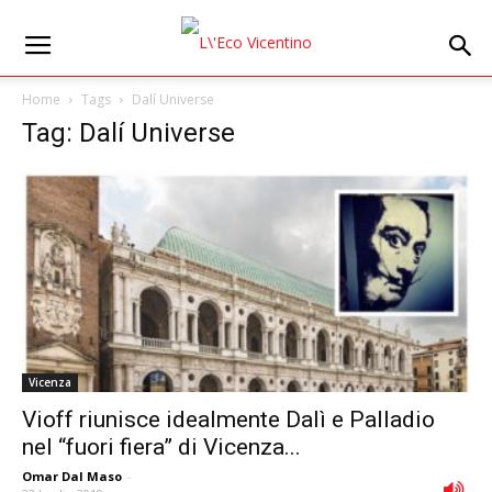
Home
Tags
Dalí Universe
Tag: Dalí Universe
Vicenza
Vioff riunisce idealmente Dalì e Palladio
nel “fuori fiera” di Vicenza...
Omar Dal Maso
-