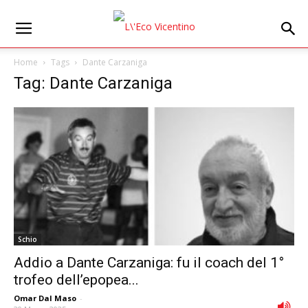
Home
Tags
Dante Carzaniga
Tag: Dante Carzaniga
Schio
Addio a Dante Carzaniga: fu il coach del 1°
trofeo dell’epopea...
Omar Dal Maso
-