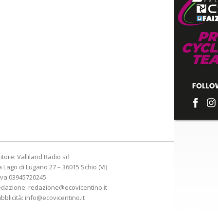
itore: Valliland Radio srl
a Lago di Lugano 27 – 36015 Schio (VI)
Iva 03945720245
edazione:
redazione@ecovicentino.it
bblicità:
info@ecovicentino.it