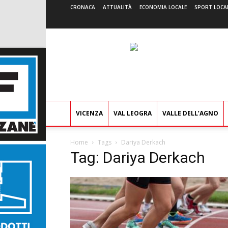
CRONACA
ATTUALITÀ
ECONOMIA LOCALE
SPORT LOCA
VICENZA
VAL LEOGRA
VALLE DELL’AGNO
Home
Tags
Dariya Derkach
Tag: Dariya Derkach