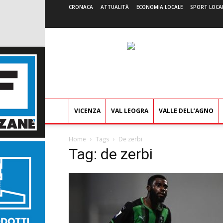
CRONACA
ATTUALITÀ
ECONOMIA LOCALE
SPORT LOCA
VICENZA
VAL LEOGRA
VALLE DELL’AGNO
Home
Tags
De zerbi
Tag: de zerbi