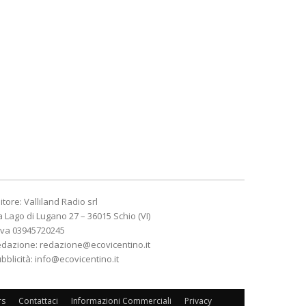
itore: Valliland Radio srl
a Lago di Lugano 27 – 36015 Schio (VI)
Iva 03945720245
edazione:
redazione@ecovicentino.it
bblicità:
info@ecovicentino.it
rs
Contattaci
Informazioni Commerciali
Privacy