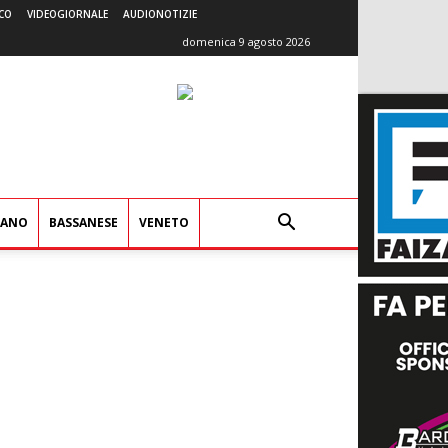
CO
VIDEOGIORNALE
AUDIONOTIZIE
domenica 9 agosto 2026
IANO
BASSANESE
VENETO