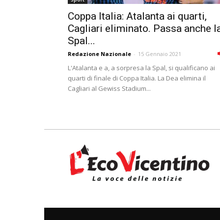
Coppa Italia: Atalanta ai quarti,
Cagliari eliminato. Passa anche l
Spal...
Redazione Nazionale
-
15 Gennaio 2021
L'Atalanta e a, a sorpresa la Spal, si qualificano ai
quarti di finale di Coppa Italia. La Dea elimina il
Cagliari al Gewiss Stadium...