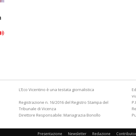
a
L’Eco Vicentino è una testata giornalistica
Ed
vi
Registrazione n. 16/2016 del Registro Stampa del
P.
Tribunale di Vicenza
R
Direttore Responsabile: Mariagrazia Bonollo
Pu
Presentazione
Newsletter
Redazione
Contributo