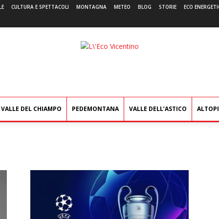
LE
CULTURA E SPETTACOLI
MONTAGNA
METEO
BLOG
STORIE
ECO ENERGETI
L'Eco
Vicentino
VALLE DEL CHIAMPO
PEDEMONTANA
VALLE DELL’ASTICO
ALTOP