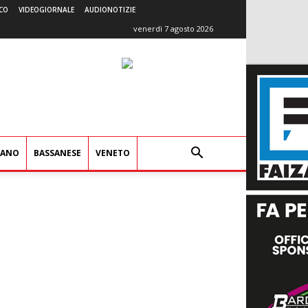
CO
VIDEOGIORNALE
AUDIONOTIZIE
venerdì 7 agosto 2026
IANO
BASSANESE
VENETO