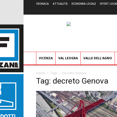
CRONACA
ATTUALITÀ
ECONOMIA LOCALE
SPORT LOCA
VICENZA
VAL LEOGRA
VALLE DELL’AGNO
Home
Tags
Decreto Genova
Tag: decreto Genova