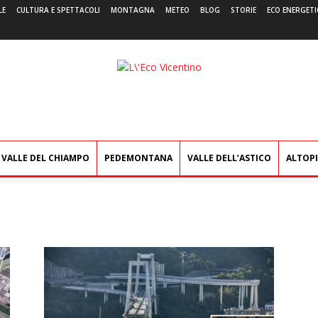
LE
CULTURA E SPETTACOLI
MONTAGNA
METEO
BLOG
STORIE
ECO ENERGETI
L'Eco
Vicentino
VALLE DEL CHIAMPO
PEDEMONTANA
VALLE DELL’ASTICO
ALTOP