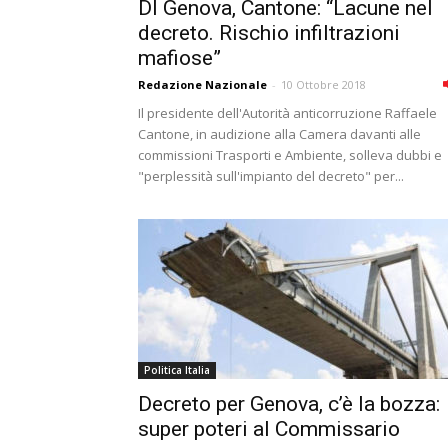
Dl Genova, Cantone: “Lacune nel
decreto. Rischio infiltrazioni
mafiose”
Redazione Nazionale
-
10 Ottobre 2018
Il presidente dell'Autorità anticorruzione Raffaele
Cantone, in audizione alla Camera davanti alle
commissioni Trasporti e Ambiente, solleva dubbi e
"perplessità sull'impianto del decreto" per...
Politica Italia
Decreto per Genova, c’è la bozza:
super poteri al Commissario