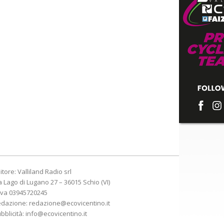
itore: Valliland Radio srl
a Lago di Lugano 27 – 36015 Schio (VI)
Iva 03945720245
edazione:
redazione@ecovicentino.it
bblicità:
info@ecovicentino.it