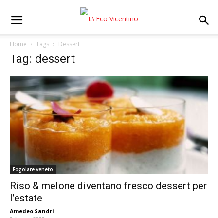
Home
Tags
Dessert
Tag: dessert
Fogolare veneto
Riso & melone diventano fresco dessert per
l’estate
Amedeo Sandri
-