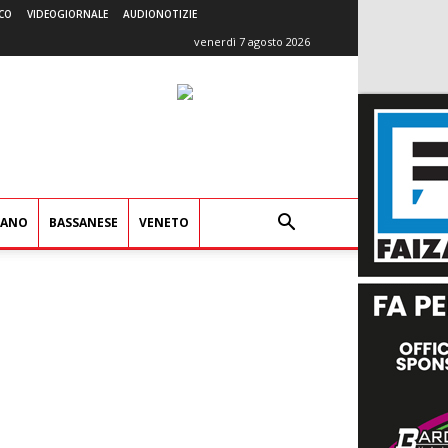
CO
VIDEOGIORNALE
AUDIONOTIZIE
venerdì 7 agosto 2026
IANO
BASSANESE
VENETO