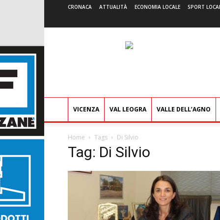
CRONACA
ATTUALITÀ
ECONOMIA LOCALE
SPORT LOCA
VICENZA
VAL LEOGRA
VALLE DELL’AGNO
Home
Tags
Di Silvio
Tag: Di Silvio