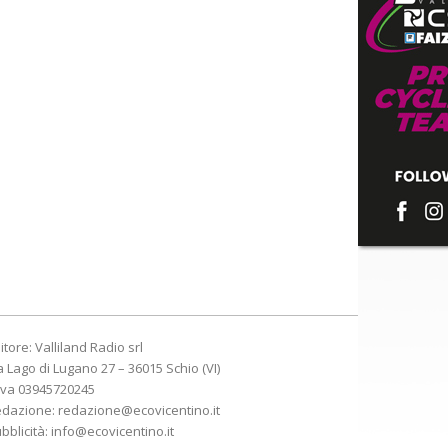
itore: Valliland Radio srl
a Lago di Lugano 27 – 36015 Schio (VI)
Iva 03945720245
edazione:
redazione@ecovicentino.it
bblicità:
info@ecovicentino.it