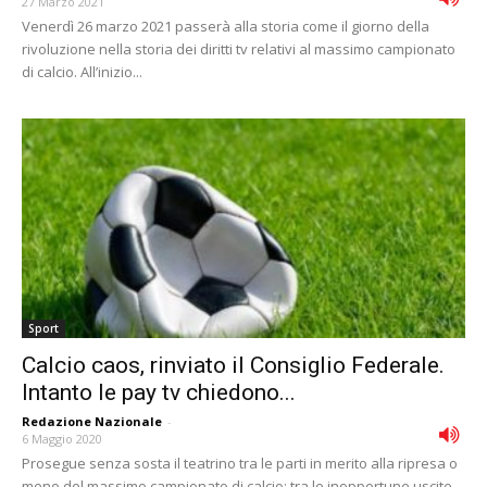
27 Marzo 2021
Venerdì 26 marzo 2021 passerà alla storia come il giorno della
rivoluzione nella storia dei diritti tv relativi al massimo campionato
di calcio. All’inizio...
Sport
Calcio caos, rinviato il Consiglio Federale.
Intanto le pay tv chiedono...
Redazione Nazionale
-
6 Maggio 2020
Prosegue senza sosta il teatrino tra le parti in merito alla ripresa o
meno del massimo campionato di calcio: tra le inopportune uscite