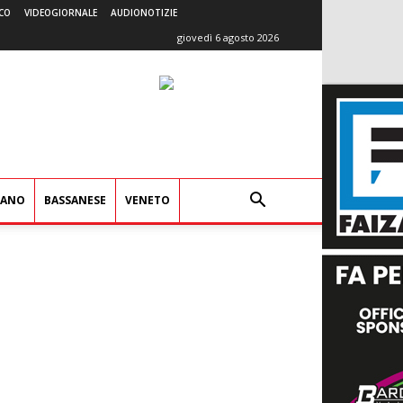
CO
VIDEOGIORNALE
AUDIONOTIZIE
giovedì 6 agosto 2026
IANO
BASSANESE
VENETO