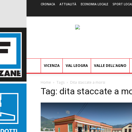
CRONACA
ATTUALITÀ
ECONOMIA LOCALE
SPORT LOCA
VICENZA
VAL LEOGRA
VALLE DELL’AGNO
Home
Tags
Dita staccate a morsi
Tag: dita staccate a mo