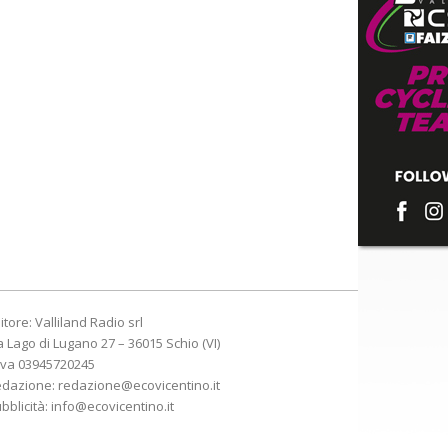
itore: Valliland Radio srl
a Lago di Lugano 27 – 36015 Schio (VI)
Iva 03945720245
edazione:
redazione@ecovicentino.it
bblicità:
info@ecovicentino.it