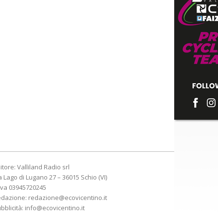
itore: Valliland Radio srl
a Lago di Lugano 27 – 36015 Schio (VI)
Iva 03945720245
edazione:
redazione@ecovicentino.it
bblicità:
info@ecovicentino.it