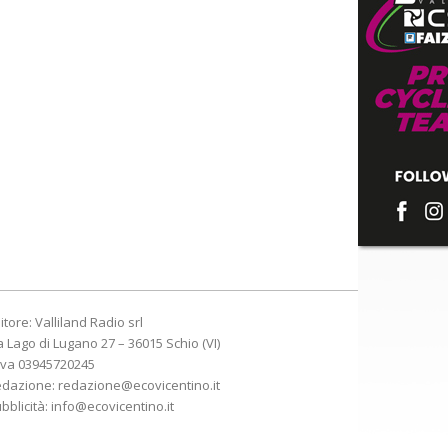
itore: Valliland Radio srl
a Lago di Lugano 27 – 36015 Schio (VI)
Iva 03945720245
edazione:
redazione@ecovicentino.it
bblicità:
info@ecovicentino.it