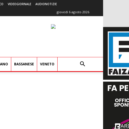
CO
VIDEOGIORNALE
AUDIONOTIZIE
giovedì 6 agosto 2026
IANO
BASSANESE
VENETO