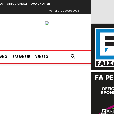
CO
VIDEOGIORNALE
AUDIONOTIZIE
venerdì 7 agosto 2026
IANO
BASSANESE
VENETO