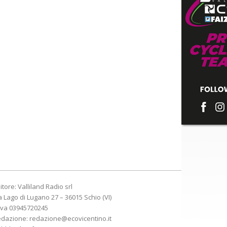
itore: Valliland Radio srl
a Lago di Lugano 27 – 36015 Schio (VI)
Iva 03945720245
edazione:
redazione@ecovicentino.it