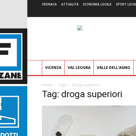
CRONACA
ATTUALITÀ
ECONOMIA LOCALE
SPORT LOCA
VICENZA
VAL LEOGRA
VALLE DELL’AGNO
Home
Tags
Droga superiori
Tag: droga superiori