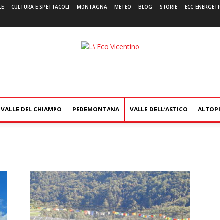
LE
CULTURA E SPETTACOLI
MONTAGNA
METEO
BLOG
STORIE
ECO ENERGETI
L'Eco
Vicentino
VALLE DEL CHIAMPO
PEDEMONTANA
VALLE DELL’ASTICO
ALTOP