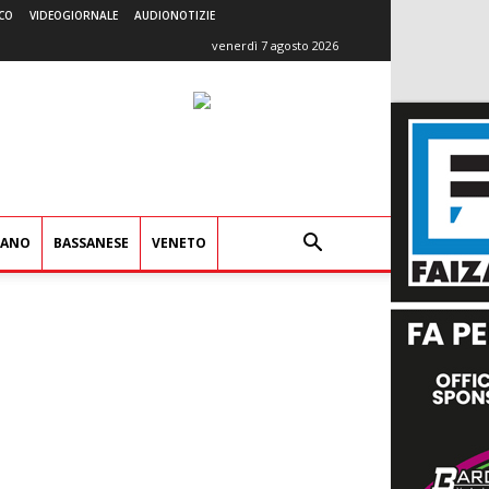
CO
VIDEOGIORNALE
AUDIONOTIZIE
venerdì 7 agosto 2026
IANO
BASSANESE
VENETO