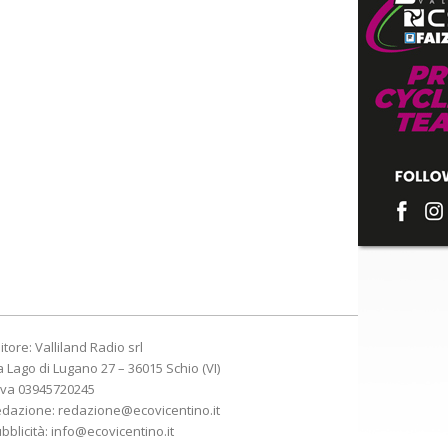
itore: Valliland Radio srl
a Lago di Lugano 27 – 36015 Schio (VI)
Iva 03945720245
edazione:
redazione@ecovicentino.it
bblicità:
info@ecovicentino.it