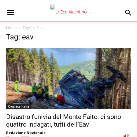
Home
Tags
Eav
Tag: eav
Cronaca Italia
Disastro funivia del Monte Faito: ci sono
quattro indagati, tutti dell’Eav
Redazione Nazionale
-