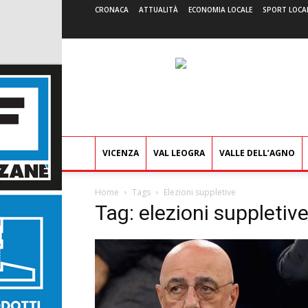
CRONACA
ATTUALITÀ
ECONOMIA LOCALE
SPORT LOCA
VICENZA
VAL LEOGRA
VALLE DELL’AGNO
Home
Tags
Elezioni suppletive
Tag: elezioni suppletiv