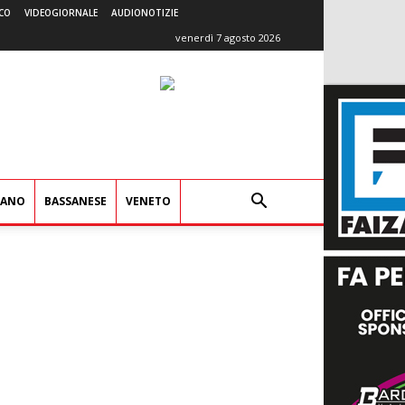
CO
VIDEOGIORNALE
AUDIONOTIZIE
venerdì 7 agosto 2026
IANO
BASSANESE
VENETO