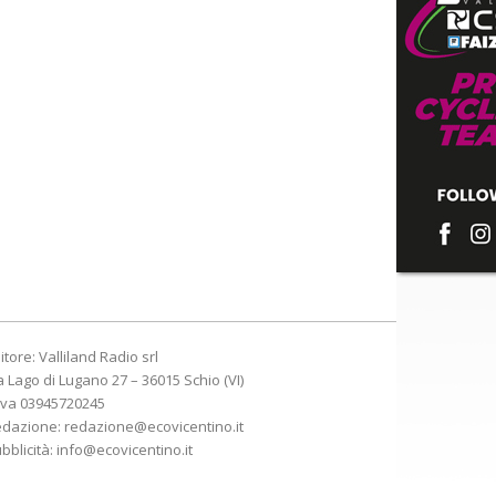
itore: Valliland Radio srl
a Lago di Lugano 27 – 36015 Schio (VI)
Iva 03945720245
edazione:
redazione@ecovicentino.it
bblicità:
info@ecovicentino.it