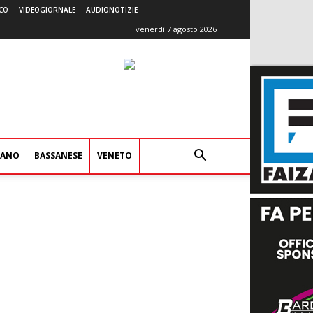
CO
VIDEOGIORNALE
AUDIONOTIZIE
venerdì 7 agosto 2026
IANO
BASSANESE
VENETO