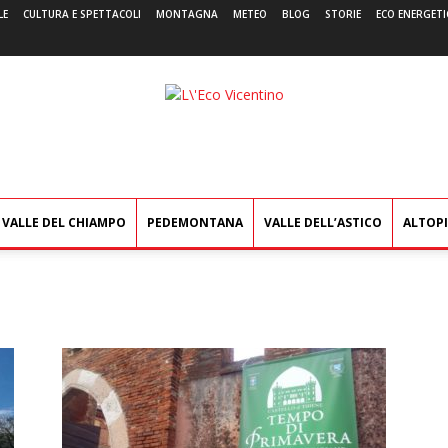
LE
CULTURA E SPETTACOLI
MONTAGNA
METEO
BLOG
STORIE
ECO ENERGETI
L'Eco
Vicentino
VALLE DEL CHIAMPO
PEDEMONTANA
VALLE DELL’ASTICO
ALTOP