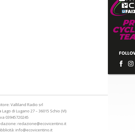
itore: Valliland Radio srl
a Lago di Lugano 27 – 36015 Schio (VI)
Iva 03945720245
edazione:
redazione@ecovicentino.it
bblicità:
info@ecovicentino.it