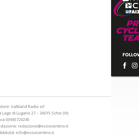
itore: Valliland Radio srl
a Lago di Lugano 27 – 36015 Schio (VI)
Iva 03945720245
edazione:
redazione@ecovicentino.it
bblicità:
info@ecovicentino.it