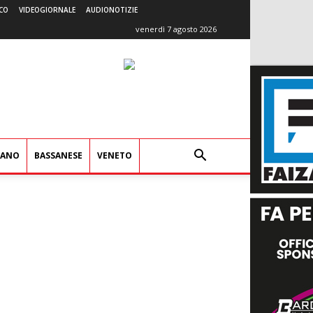
CO
VIDEOGIORNALE
AUDIONOTIZIE
venerdì 7 agosto 2026
IANO
BASSANESE
VENETO