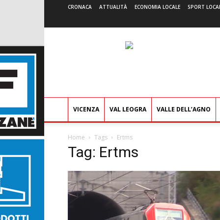
CRONACA
ATTUALITÀ
ECONOMIA LOCALE
SPORT LOCA
VICENZA
VAL LEOGRA
VALLE DELL’AGNO
Home
Tags
Ertms
Tag: Ertms