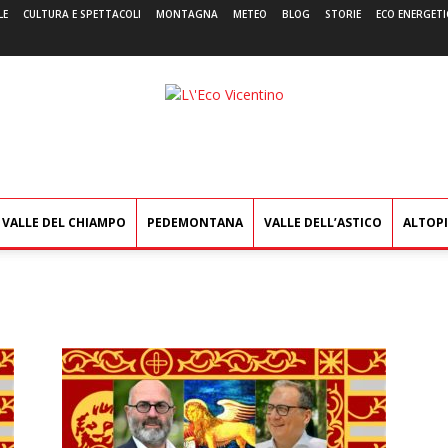
LE
CULTURA E SPETTACOLI
MONTAGNA
METEO
BLOG
STORIE
ECO ENERGETI
L'Eco
Vicentino
VALLE DEL CHIAMPO
PEDEMONTANA
VALLE DELL’ASTICO
ALTOP