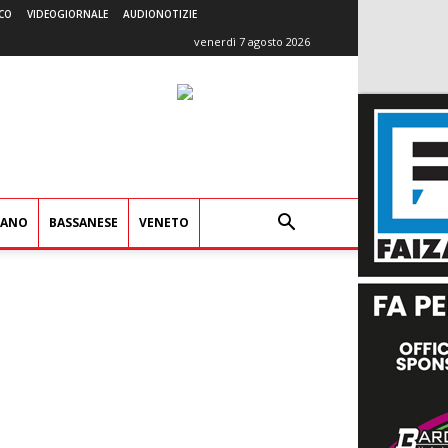
CO
VIDEOGIORNALE
AUDIONOTIZIE
venerdì 7 agosto 2026
IANO
BASSANESE
VENETO