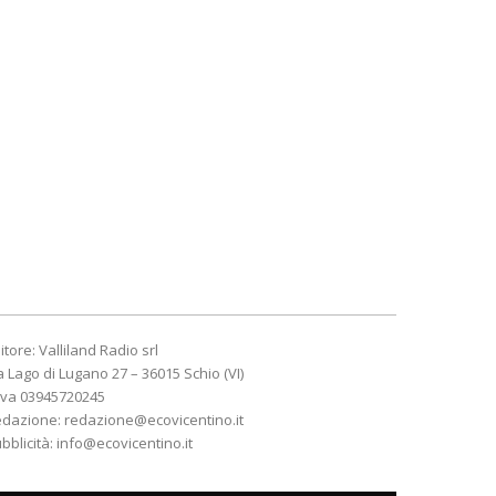
itore: Valliland Radio srl
a Lago di Lugano 27 – 36015 Schio (VI)
Iva 03945720245
edazione:
redazione@ecovicentino.it
bblicità:
info@ecovicentino.it