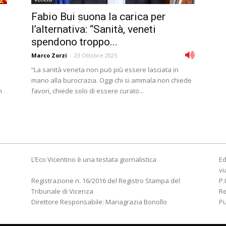
Fabio Bui suona la carica per
l’alternativa: “Sanità, veneti
spendono troppo...
Marco Zorzi
-
23 Ottobre 2025
“La sanità veneta non può più essere lasciata in
mano alla burocrazia. Oggi chi si ammala non chiede
n
favori, chiede solo di essere curato...
L’Eco Vicentino è una testata giornalistica
Ed
vi
Registrazione n. 16/2016 del Registro Stampa del
P.
Tribunale di Vicenza
R
Direttore Responsabile: Mariagrazia Bonollo
Pu