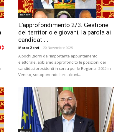
Veneto
L’approfondimento 2/3. Gestione
a
del territorio e giovani, la parola ai
candidati...
Marco Zorzi
-
20 Novembre 2025
A pochi giorni dall’importante appuntamento
elettorale, abbiamo approfondito le posizioni dei
n
candidati presidenti in corsa per le Regionali 2025 in
Veneto, sottoponendo loro alcuni...
Veneto