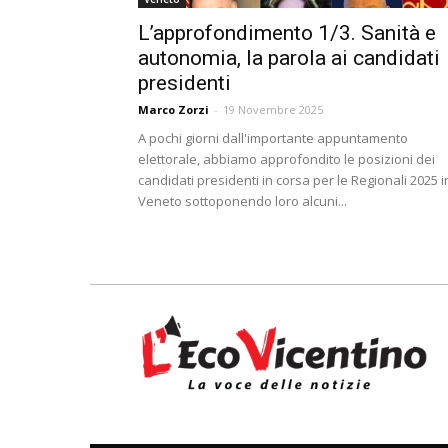
L’approfondimento 1/3. Sanità e
autonomia, la parola ai candidati
presidenti
Marco Zorzi
-
19 Novembre 2025
A pochi giorni dall'importante appuntamento
elettorale, abbiamo approfondito le posizioni dei
candidati presidenti in corsa per le Regionali 2025 i
Veneto sottoponendo loro alcuni...