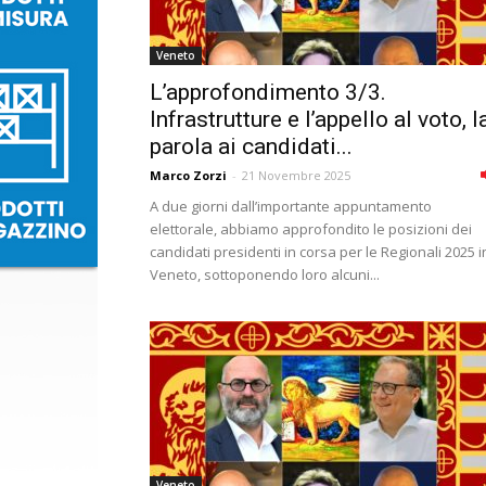
Veneto
L’approfondimento 3/3.
Infrastrutture e l’appello al voto, l
parola ai candidati...
Marco Zorzi
-
21 Novembre 2025
A due giorni dall’importante appuntamento
elettorale, abbiamo approfondito le posizioni dei
candidati presidenti in corsa per le Regionali 2025 i
Veneto, sottoponendo loro alcuni...
Veneto