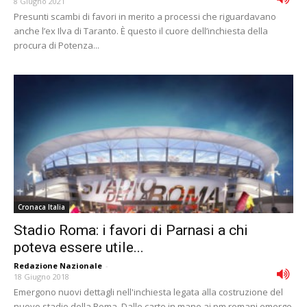
8 Giugno 2021
Presunti scambi di favori in merito a processi che riguardavano
anche l’ex Ilva di Taranto. È questo il cuore dell’inchiesta della
procura di Potenza...
Cronaca Italia
Stadio Roma: i favori di Parnasi a chi
poteva essere utile...
Redazione Nazionale
-
18 Giugno 2018
Emergono nuovi dettagli nell'inchiesta legata alla costruzione del
nuovo stadio della Roma. Dalle carte in mano ai pm romani emerge