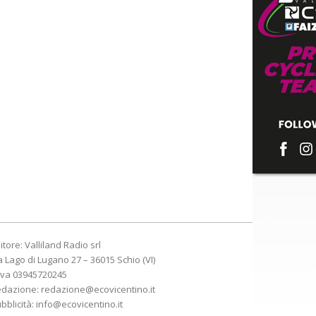
itore: Valliland Radio srl
a Lago di Lugano 27 – 36015 Schio (VI)
Iva 03945720245
edazione:
redazione@ecovicentino.it
bblicità:
info@ecovicentino.it