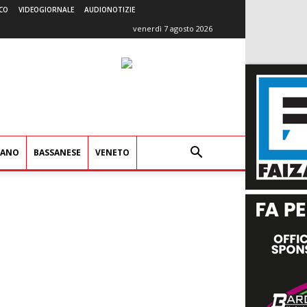
CO
VIDEOGIORNALE
AUDIONOTIZIE
venerdì 7 agosto 2026
IANO
BASSANESE
VENETO