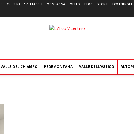
LE
CULTURA E SPETTACOLI
MONTAGNA
METEO
BLOG
STORIE
ECO ENERGETI
L'Eco
Vicentino
VALLE DEL CHIAMPO
PEDEMONTANA
VALLE DELL’ASTICO
ALTOP