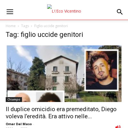
Home
Tags
Figlio uccide genitori
Tag: figlio uccide genitori
Chiampo
Il duplice omicidio era premeditato, Diego
voleva l’eredità. Era attivo nelle...
Omar Dal Maso
-