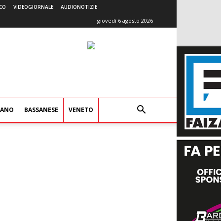
CO
VIDEOGIORNALE
AUDIONOTIZIE
giovedì 6 agosto 2026
IANO
BASSANESE
VENETO