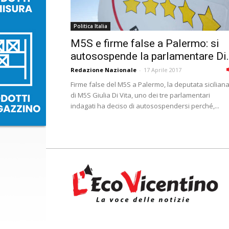
Politica Italia
M5S e firme false a Palermo: si
autosospende la parlamentare Di.
Redazione Nazionale
-
17 Aprile 2017
Firme false del M5S a Palermo, la deputata sicilian
di M5S Giulia Di Vita, uno dei tre parlamentari
indagati ha deciso di autosospendersi perché,...