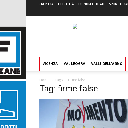
CRONACA
ATTUALITÀ
ECONOMIA LOCALE
SPORT LOCA
VICENZA
VAL LEOGRA
VALLE DELL’AGNO
Home
Tags
Firme false
Tag: firme false