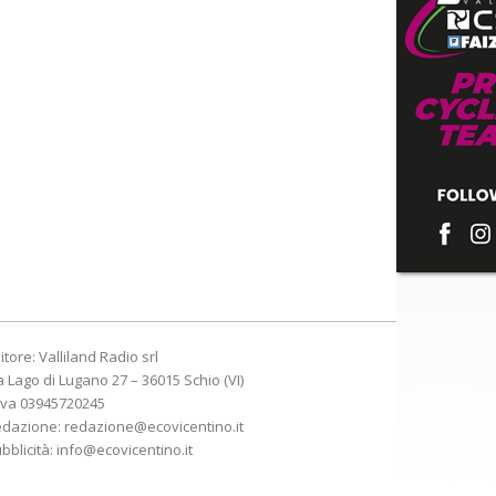
itore: Valliland Radio srl
a Lago di Lugano 27 – 36015 Schio (VI)
Iva 03945720245
edazione:
redazione@ecovicentino.it
bblicità:
info@ecovicentino.it