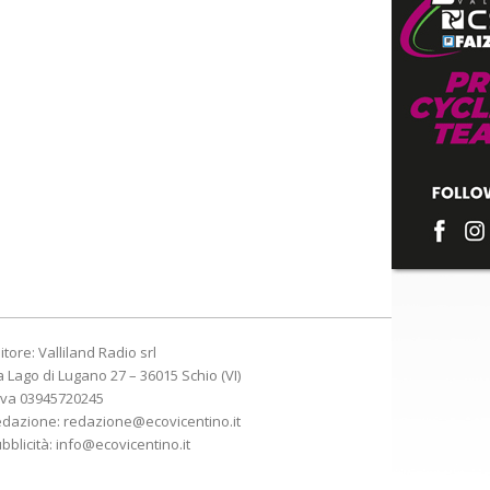
itore: Valliland Radio srl
a Lago di Lugano 27 – 36015 Schio (VI)
Iva 03945720245
edazione:
redazione@ecovicentino.it
bblicità:
info@ecovicentino.it