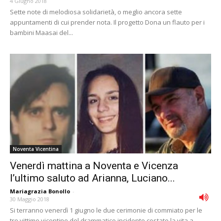
4 Giugno 2018
Sette note di melodiosa solidarietà, o meglio ancora sette
appuntamenti di cui prender nota. Il progetto Dona un flauto per i
bambini Maasai del...
Noventa Vicentina
Venerdì mattina a Noventa e Vicenza
l’ultimo saluto ad Arianna, Luciano...
Mariagrazia Bonollo
-
30 Maggio 2018
Si terranno venerdì 1 giugno le due cerimonie di commiato per le
tre vittime vicentine del drammatico incidente costato la vita a