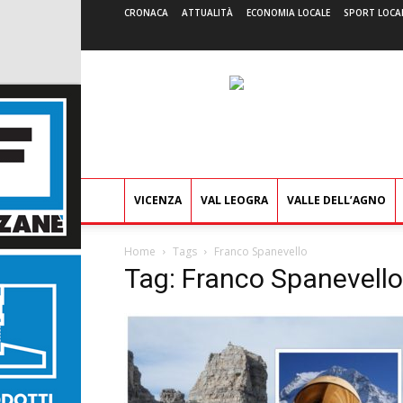
CRONACA
ATTUALITÀ
ECONOMIA LOCALE
SPORT LOCA
VICENZA
VAL LEOGRA
VALLE DELL’AGNO
Home
Tags
Franco Spanevello
Tag: Franco Spanevello