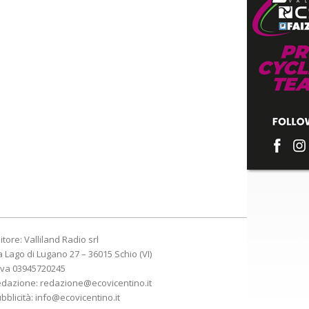
itore: Valliland Radio srl
a Lago di Lugano 27 – 36015 Schio (VI)
Iva 03945720245
edazione:
redazione@ecovicentino.it
bblicità:
info@ecovicentino.it