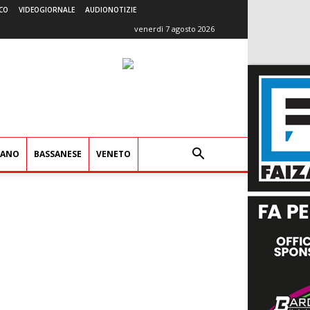
CO
VIDEOGIORNALE
AUDIONOTIZIE
venerdì 7 agosto 2026
IANO
BASSANESE
VENETO