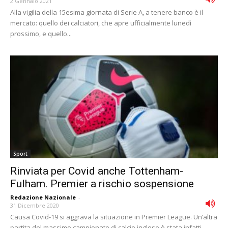
2 Gennaio 2021
Alla vigilia della 15esima giornata di Serie A, a tenere banco è il
mercato: quello dei calciatori, che apre ufficialmente lunedì
prossimo, e quello...
Sport
Rinviata per Covid anche Tottenham-
Fulham. Premier a rischio sospensione
Redazione Nazionale
-
31 Dicembre 2020
Causa Covid-19 si aggrava la situazione in Premier League. Un’altra
partita del massimo campionato di calcio inglese è stata infatti