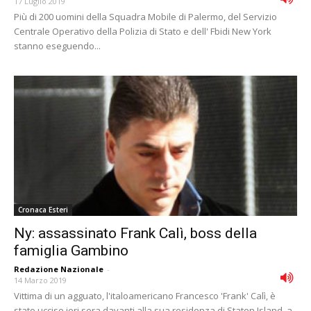
17 Luglio 2019
Più di 200 uomini della Squadra Mobile di Palermo, del Servizio
Centrale Operativo della Polizia di Stato e dell' Fbidi New York
stanno eseguendo...
Cronaca Esteri
Ny: assassinato Frank Calì, boss della
famiglia Gambino
Redazione Nazionale
-
14 Marzo 2019
Vittima di un agguato, l'italoamericano Francesco 'Frank' Calì, è
stato ucciso ieri sera davanti alla sua residenza di Staten Island, a