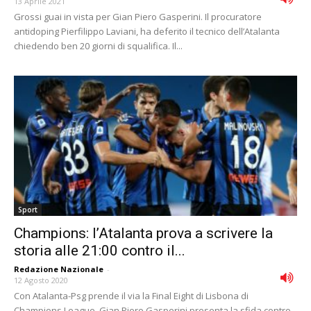
13 Aprile 2021
Grossi guai in vista per Gian Piero Gasperini. Il procuratore
antidoping Pierfilippo Laviani, ha deferito il tecnico dell’Atalanta
chiedendo ben 20 giorni di squalifica. Il...
Sport
Champions: l’Atalanta prova a scrivere la
storia alle 21:00 contro il...
Redazione Nazionale
-
12 Agosto 2020
Con Atalanta-Psg prende il via la Final Eight di Lisbona di
Champions League. Gian Piero Gasperini presenta la sfida contro