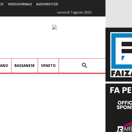
CO
VIDEOGIORNALE
AUDIONOTIZIE
venerdì 7 agosto 2026
IANO
BASSANESE
VENETO