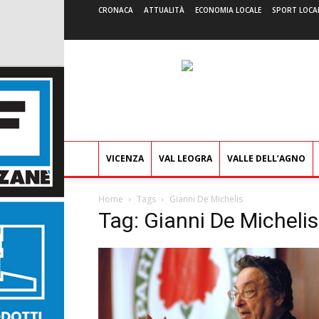
CRONACA
ATTUALITÀ
ECONOMIA LOCALE
SPORT LOCA
VICENZA
VAL LEOGRA
VALLE DELL’AGNO
Home
Tags
Gianni De Michelis
Tag: Gianni De Michelis