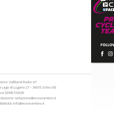
itore: Valliland Radio srl
a Lago di Lugano 27 – 36015 Schio (VI)
Iva 03945720245
edazione:
redazione@ecovicentino.it
bblicità:
info@ecovicentino.it