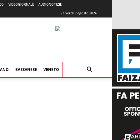
CO
VIDEOGIORNALE
AUDIONOTIZIE
venerdì 7 agosto 2026
IANO
BASSANESE
VENETO