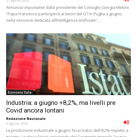
27 Aprile 2024
Annuncio importante dalla presidente del Consiglio Giorgia Meloni:
“Papa Francesco parteciperà ai lavori del G7 in Puglia a giugno,
nella sessione dedicata all’Intelligenza Artificiale”....
Economia Italia
Industria: a giugno +8,2%, ma livelli pre
Covid ancora lontani
Redazione Nazionale
-
6 Agosto 2020
La produzione industriale a giugno fa un balzo dell'8,2% rispetto a
maggio. Lo rileva l'Istat, spiegando che l'aumento mensile "segue