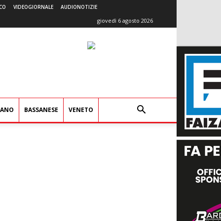
CO
VIDEOGIORNALE
AUDIONOTIZIE
giovedì 6 agosto 2026
IANO
BASSANESE
VENETO