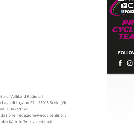
itore: Valliland Radio srl
a Lago di Lugano 27 – 36015 Schio (VI)
Iva 03945720245
edazione:
redazione@ecovicentino.it
bblicità:
info@ecovicentino.it