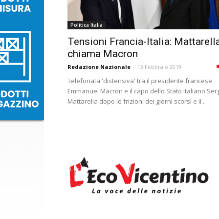
Politica Italia
Tensioni Francia-Italia: Mattarell
chiama Macron
Redazione Nazionale
-
13 Febbraio 2019
Telefonata 'distensiva' tra il presidente francese
Emmanuel Macron e il capo dello Stato italiano Ser
Mattarella dopo le frizioni dei giorni scorsi e il...